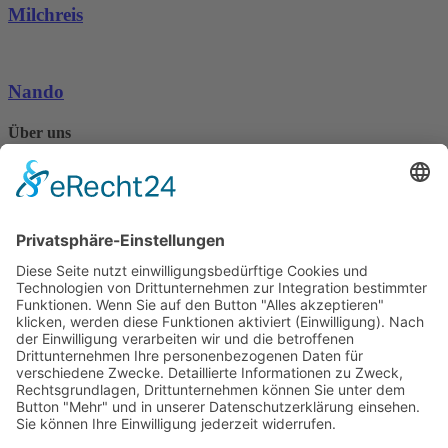
Milchreis
Nando
Über uns
Seit 1986 kümmert sich das Tierschutzheim Konstanz und
Umgebung e.V. um hilfsbedürftige Tiere in der Region.
Mehr erfahren
Kontaktiere uns
07531 / 79547
info@tierschutzheim.de
Facebook
Instagram
Instagram
Mitglied im Deutschen Tierschutzbund e.V.
Landestierschutzverband Baden-Württemberg