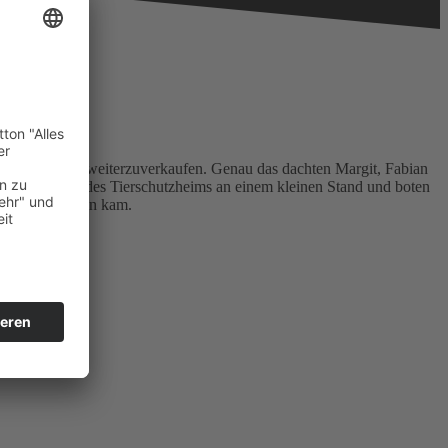
sterte Leser weiterzuverkaufen. Genau das dachten Margit, Fabian
er offenen Tür des Tierschutzheims an einem kleinen Stand und boten
tzheim zusammen kam.