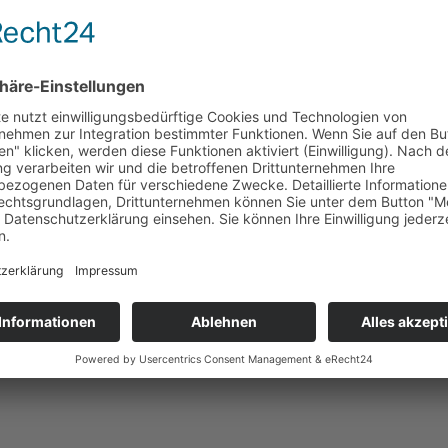
egwerfen, aber perfekt,um sie für einen guten Zweck an andere begei
reuten uns natürlich über die Aktion und so standen die drei am Tag d
d geschmökert, so dass am Ende eine Spende von 85,38 € ans Tierschu
V. um hilfsbedürftige Tiere in der Region.