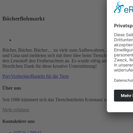
Bücherflohmarkt
Bücher, Bücher, Bücher… zu viele zum Aufbewahren, zu schade zum W
und Gina und meldeten sich mit ihrer Idee beim Tierschutzheim. Wir f
den Lesestoff den Festbesuchern an. Es wurde eifrig ausgesucht un
Herzlichen Dank für diese kreative Unterstützung!
Prev
Vorheriger
Basteln für die Tiere
Über uns
Seit 1986 kümmert sich das Tierschutzheim Konstanz und Umgebung e.
Mehr erfahren
Kontaktiere uns
07531 / 79547