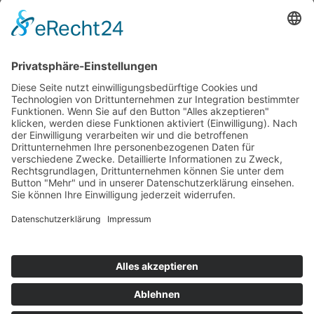
Seit 1986 kümmert sich das Tierschutzheim Konstanz und
Umgebung e.V. um hilfsbedürftige Tiere in der Region.
Mehr erfahren
Kontaktiere uns
07531 / 79547
info@tierschutzheim.de
Facebook
Instagram
Instagram
Mitglied im Deutschen Tierschutzbund e.V.
Landestierschutzverband Baden-Württemberg
Findefix das Haustierregister
© 2024 Tierschutzverein Konstanz u. U. e. V.
Impressum
Datenschutz
Freunde, Partner und Co.