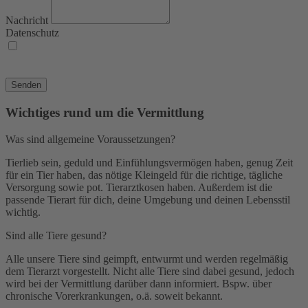
Nachricht
Datenschutz
Ich habe die
Datenschutzerklärung
zur Kenntnis genommen und akzeptiert.
Ich stimme zu, dass meine Formularangaben zur Kontaktaufnahme bzw. zur
Bearbeitung meines Anliegens gespeichert werden.
Senden
Wichtiges rund um die Vermittlung
Was sind allgemeine Voraussetzungen?
Tierlieb sein, geduld und Einfühlungsvermögen haben, genug Zeit
für ein Tier haben, das nötige Kleingeld für die richtige, tägliche
Versorgung sowie pot. Tierarztkosen haben. Außerdem ist die
passende Tierart für dich, deine Umgebung und deinen Lebensstil
wichtig.
Sind alle Tiere gesund?
Alle unsere Tiere sind geimpft, entwurmt und werden regelmäßig
dem Tierarzt vorgestellt. Nicht alle Tiere sind dabei gesund, jedoch
wird bei der Vermittlung darüber dann informiert. Bspw. über
chronische Vorerkrankungen, o.ä. soweit bekannt.