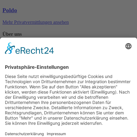
Poldo
Mehr Privatvermittlungen ansehen
Über uns
Seit 1986 kümmert sich das Tierschutzheim Konstanz und
Umgebung e.V. um hilfsbedürftige Tiere in der Region.
Mehr erfahren
Kontaktiere uns
07531 / 79547
info@tierschutzheim.de
Facebook
Instagram
Instagram
Mitglied im Deutschen Tierschutzbund e.V.
Landestierschutzverband Baden-Württemberg
Findefix das Haustierregister