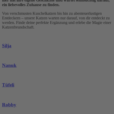
hier hat ihre eigene Geschichte und wartet sehnsüchtig darauf,
ein liebevolles Zuhause zu finden.
Von verschmusten Kuschelkatzen bis hin zu abenteuerlustigen
Entdeckern – unsere Katzen warten nur darauf, von dir entdeckt zu
werden. Finde deine perfekte Ergänzung und erlebe die Magie einer
Katzenfreundschaft.
Silja
Nanuk
Tüfeli
Robby