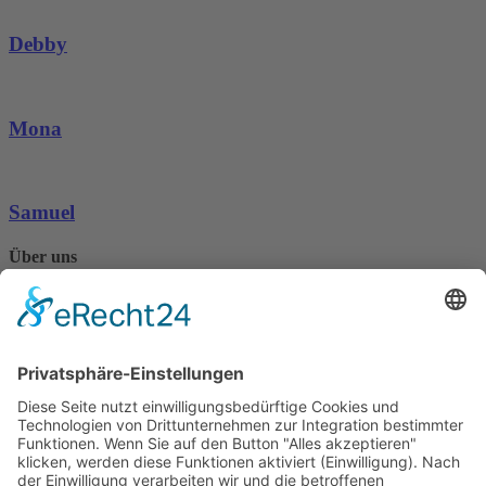
Debby
Mona
Samuel
Über uns
Seit 1986 kümmert sich das Tierschutzheim Konstanz und
Umgebung e.V. um hilfsbedürftige Tiere in der Region.
Mehr erfahren
Kontaktiere uns
07531 / 79547
info@tierschutzheim.de