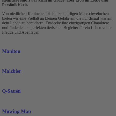
Kleintiere sind zwar klein an Größe, aber groß an Liebe und
Persönlichkeit.
Von niedlichen Kaninchen bis hin zu quirligen Meerschweinchen
bieten wir eine Vielfalt an kleinen Gefährten, die nur darauf warten,
dein Leben zu bereichern. Entdecke ihre einzigartigen Charaktere
und finde deinen perfekten tierischen Begleiter für ein Leben voller
Freude und Abenteuer.
Manitou
Malzbier
Q-Sauen
Mowing Man