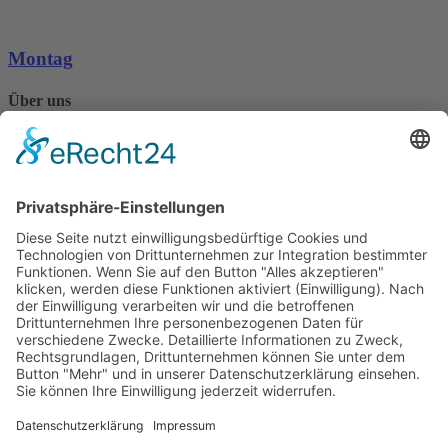
Montag
Über uns
Seit 1986 kümmert sich das Tierschutzheim Konstanz und
Umgebung e.V. um hilfsbedürftige Tiere in der Region.
Mehr erfahren
Kontaktiere uns
07531 / 79547
info@tierschutzheim.de
Facebook
Instagram
Instagram
Mitglied im Deutschen Tierschutzbund e.V.
Landestierschutzverband Baden-Württemberg
Findefix das Haustierregister