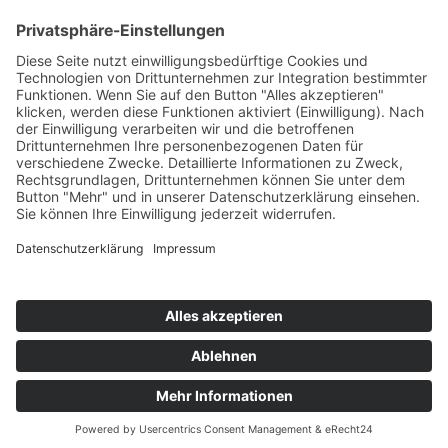
Mehr erfahren
Kontaktiere uns
07531 / 79547
info@tierschutzheim.de
Facebook
Instagram
Instagram
Mitglied im Deutschen Tierschutzbund e.V.
Landestierschutzverband Baden-Württemberg
Findefix das Haustierregister
© 2024 Tierschutzverein Konstanz u. U. e. V.
Impressum
Datenschutz
Freunde, Partner und Co.
Impressum
Datenschutz
Freunde, Partner und Co.