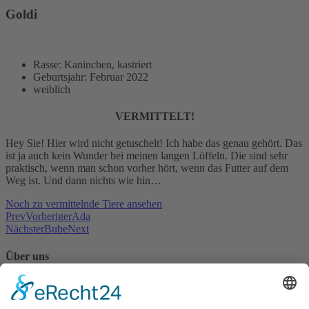
Goldi
Rasse: Kaninchen, kastriert
Geburtsjahr: Februar 2022
weiblich
VERMITTELT!
Hey Sie! Hier wird nicht getuschelt! Ich habe das genau gehört. Das
ist ja auch kein Wunder bei meinen langen Löffeln. Die sind sehr
praktisch, wenn man schon vorher hört, wenn das Futter auf dem
Weg ist. Und dann nichts wie hin…
Noch zu vermittelnde Tiere ansehen
Prev
Vorheriger
Ada
Nächster
Bube
Next
Über uns
Seit 1986 kümmert sich das Tierschutzheim Konstanz und
Umgebung e.V. um hilfsbedürftige Tiere in der Region.