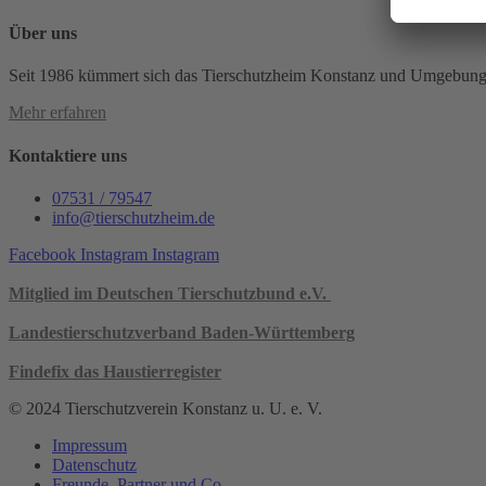
Über uns
Seit 1986 kümmert sich das Tierschutzheim Konstanz und Umgebung e.
Mehr erfahren
Kontaktiere uns
07531 / 79547
info@tierschutzheim.de
Facebook
Instagram
Instagram
Mitglied im Deutschen Tierschutzbund e.V.
Landestierschutzverband Baden-Württemberg
Findefix das Haustierregister
© 2024 Tierschutzverein Konstanz u. U. e. V.
Impressum
Datenschutz
Freunde, Partner und Co.