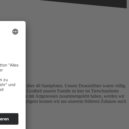
amt waren wir über 40 Samtpfoten. Unsere Dosenöffner waren völlig
ommen. Ein Großteil unserer Familie ist hier im Tierschutzheim
Da wir immer schon mit Artgenossen zusammengelebt haben, werden wir
ch vorstellen. Übrigens kennen wir aus unserem früheren Zuhause auch