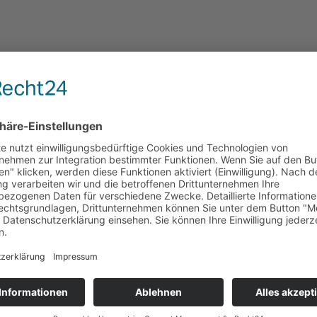
VERMITTELT!
 die der R-Namen-Katzen. Wir kommen alle aus einem Haushalt, insges
hende auf die Situation aufmerksam geworden und wir haben Hilfe bek
t. Jetzt sind wir topfit und bereit für ein neues, richtige Zuhause. 
ir waren bisher alle „Indoor-Katzen“, Freigang können wir uns aber au
u den Besuchszeiten vorbei.