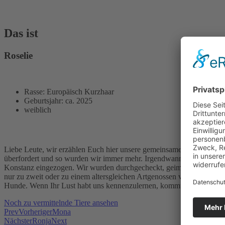
Das ist
Roselie
Rasse: Europäisch Kurzhaar
Geburtsjahr: ca. 2025
weiblich
Liebe Leute, wir erzählen Euch hier unsere gemeinsame Geschichte,
überfordert und so wurden wir immer mehr. Irgendwann sind Außenste
Konstanz eingezogen. Wir wurden durchgecheckt, geimpft und kastrier
nur zu zweit oder zu einem altersgleichen Artgenossen vermittelt. W
Hunde. Wenn Ihr Lust habt uns kennenzulernen, kommt einfach mal z
Noch zu vermittelnde Tiere ansehen
Prev
Vorheriger
Mona
Nächster
Ronja
Next