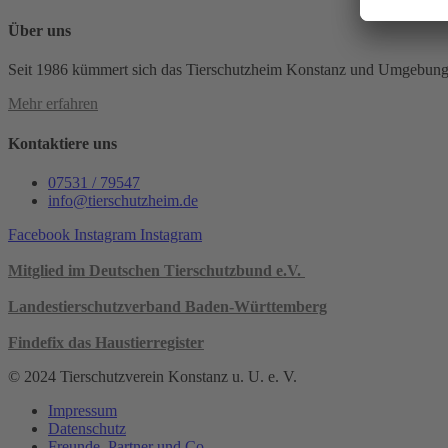
Über uns
Seit 1986 kümmert sich das Tierschutzheim Konstanz und Umgebung e.
Mehr erfahren
Kontaktiere uns
07531 / 79547
info@tierschutzheim.de
Facebook
Instagram
Instagram
Mitglied im Deutschen Tierschutzbund e.V.
Landestierschutzverband Baden-Württemberg
Findefix das Haustierregister
© 2024 Tierschutzverein Konstanz u. U. e. V.
Impressum
Datenschutz
Freunde, Partner und Co.