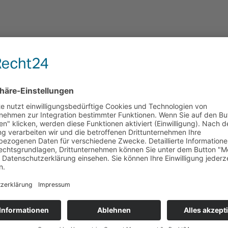
VERMITTELT!
 die der R-Namen-Katzen. Wir kommen alle aus einem Haushalt, insges
hende auf die Situation aufmerksam geworden und wir haben Hilfe bek
t. Jetzt sind wir topfit und bereit für ein neues, richtige Zuhause. 
ir waren bisher alle „Indoor-Katzen“, Freigang können wir uns aber au
u den Besuchszeiten vorbei.