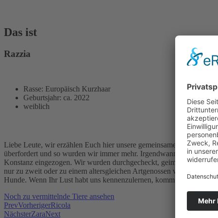
Das ist
Razzia
Rasse: Europäisch Kurzhaar
Geburtsjahr: ca. 2022
weiblich
Liebe Leute, wir erzählen Euch hier unsere gemeinsame Geschichte,
überfordert und so wurden wir immer mehr. Irgendwann sind Außenste
Konstanz eingezogen. Wir wurden durchgecheckt, geimpft und kastrier
nur zu zweit oder zu einem altersgleichen Artgenossen vermittelt. W
Hunde. Wenn Ihr Lust habt uns kennenzulernen, kommt einfach mal z
Noch zu vermittelnde Tiere ansehen
Prev
Vorheriger
Ricola
Nächster
Zara
Next