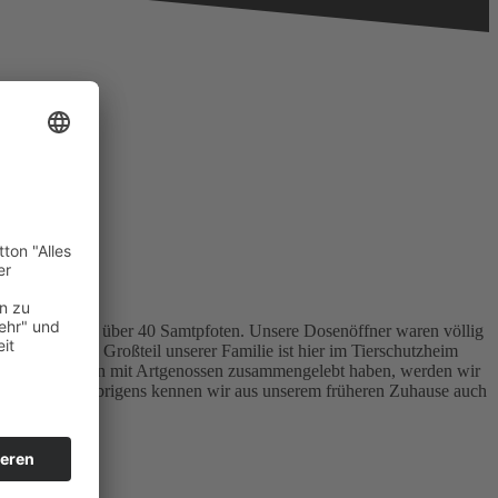
amt waren wir über 40 Samtpfoten. Unsere Dosenöffner waren völlig
ommen. Ein Großteil unserer Familie ist hier im Tierschutzheim
Da wir immer schon mit Artgenossen zusammengelebt haben, werden wir
ch vorstellen. Übrigens kennen wir aus unserem früheren Zuhause auch