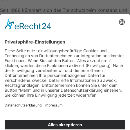
Seit 1986 kümmert sich das Tierschutzheim Konstanz und
Umgebung e.V. um hilfsbedürftige Tiere in der Region.
Mehr erfahren
Kontaktiere uns
07531 / 79547
info@tierschutzheim.de
Facebook
Instagram
Instagram
Mitglied im Deutschen Tierschutzbund e.V.
Landestierschutzverband Baden-Württemberg
Findefix das Haustierregister
© 2024 Tierschutzverein Konstanz u. U. e. V.
Impressum