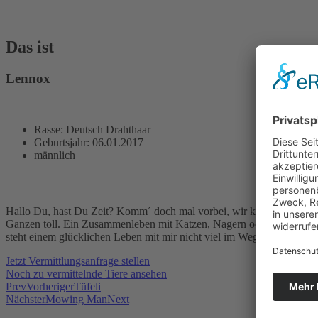
Das ist
Lennox
Rasse: Deutsch Drahthaar
Geburtsjahr: 06.01.2017
männlich
Hallo Du, hast Du Zeit? Komm´ doch mal vorbei, wir könnten zusam
Ganzen toll. Ein Zusammenleben mit Katzen, Nagern oder Vögeln kom
steht einem glücklichen Leben mit mir nicht viel im Weg.
Jetzt Vermittlungsanfrage stellen
Noch zu vermittelnde Tiere ansehen
Prev
Vorheriger
Tüfeli
Nächster
Mowing Man
Next