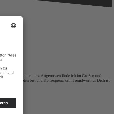
t euch Zweibeinern aus. Artgenossen finde ich im Großen und
oßen Hundepfoten bist und Konsequenz kein Fremdwort für Dich ist,