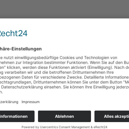
VERSPROCHEN!
men ´ne Runde Gassi gehen. Ich mag alle Menschen und komme gut mi
mt für mich als Jagdhund nicht in Frage. Falls Du ein Freund von gr