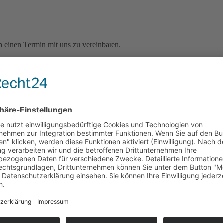
ch einen Termin mit uns zu vereinbaren.
ktivität
e Führung durchs Tierschutzheim
e Führung durchs Tierschutzheim
stanz
en Konstanz
schutzheim