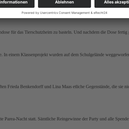
 zu schade zum Wegwerfen, aber perfekt,um sie für einen guten Zwec
endose für das Tierschutzheim zu basteln. Und nachdem die Dose fertig 
le. In einem Klassenprojekt wurden auf dem Schulgelände weggeworfen
ten Frieda Benkendorff und Lina Maas etliche Gegenstände, die sie n
tte Parea-Nacht statt. Sämtliche Reingewinne der Party und alle Spend