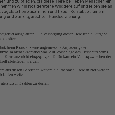
n und zu pflegen, bis diese Tiere bei lieben Menschen ein
nehmen wir in Not geratene Wildtiere auf und leiten sie an
 Wildvogelstation zusammen und haben Kontakt zu einem
tung und zur artgerechten Hundeerziehung.
tgebiet ausgelaufen. Die Versorgung dieser Tiere ist die Aufgabe
e) besitzen.
ierschutzheim Konstanz eine angemessene Anpassung der
utzheim nicht akzeptabel war. Auf Vorschläge des Tierschutzheims
adt Konstanz nicht eingegangen. Dafür kam ein Vertrag zwischen der
lfzell abgegeben werden.
re aus diesen Bereichen weiterhin aufnehmen. Tiere in Not werden
b laufen weiter.
Unterstützung zählen zu dürfen.