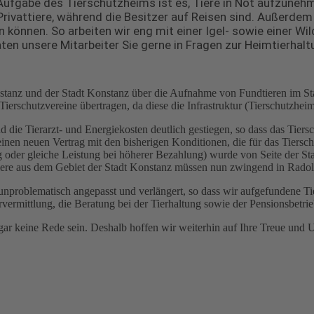
ufgabe des Tierschutzheims ist es, Tiere in Not aufzunehme
ivattiere, während die Besitzer auf Reisen sind. Außerdem 
n können. So arbeiten wir eng mit einer Igel- sowie einer
aten unsere Mitarbeiter Sie gerne in Fragen zur Heimtierhal
tanz und der Stadt Konstanz über die Aufnahme von Fundtieren im Stad
ierschutzvereine übertragen, da diese die Infrastruktur (Tierschutzheim
 sind die Tierarzt- und Energiekosten deutlich gestiegen, so dass das T
nen neuen Vertrag mit den bisherigen Konditionen, die für das Tiersch
g oder gleiche Leistung bei höherer Bezahlung) wurde von Seite der St
tiere aus dem Gebiet der Stadt Konstanz müssen nun zwingend in Rado
problematisch angepasst und verlängert, so dass wir aufgefundene Tie
vermittlung, die Beratung bei der Tierhaltung sowie der Pensionsbetrie
gar keine Rede sein. Deshalb hoffen wir weiterhin auf Ihre Treue und 