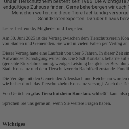
Unser Tierschutzheim besteht seit 1986. Die wichtigste A
endgültiges Zuhause finden. Gerne beherbergen wir auch Pr
Menschen weiter, die diese Tiere fachkundig versorge
Schildkrötenexperten. Darüber hinaus ber
Liebe Tierfreunde, Mitglieder und Tierpaten!
Am 30. Juni 2025 ist der Vertrag zwischen dem Tierschutzverein Kons
von Städten und Gemeinden. Sie wird in vielen Fällen per Vertrag an T
Dieser Vertrag hatte eine Laufzeit von über 5 Jahren. In dieser Zeit
Aufwandsentschädigung wünschte. Die Stadt Konstanz beharrte auf ei
(gerechte Einzelabrechnung, weniger Leistung bei gleicher Bezahlun
Stadt Konstanz und dem Tierschutzverein Radolfzell zustande. Fund
Die Verträge mit den Gemeinden Allensbach und Reichenau wurden un
wie bisher durch das Tierschutzheim Konstanz versorgt. Auch die Tier
Von Gerüchten „
das Tierschutzheim Konstanz schließt
“ kann also 
Sprechen Sie uns gerne an, wenn Sie weitere Fragen haben.
Wichtiges