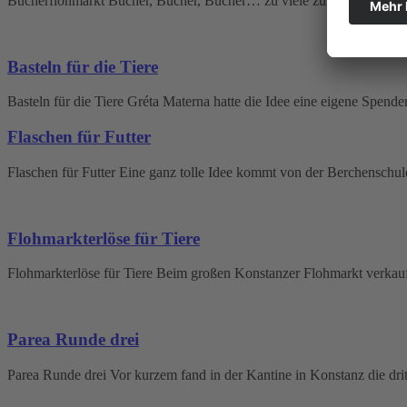
Bücherflohmarkt Bücher, Bücher, Bücher… zu viele zum Aufbewahren,
Basteln für die Tiere
Basteln für die Tiere Gréta Materna hatte die Idee eine eigene Spend
Flaschen für Futter
Flaschen für Futter Eine ganz tolle Idee kommt von der Berchenschu
Flohmarkterlöse für Tiere
Flohmarkterlöse für Tiere Beim großen Konstanzer Flohmarkt verkauf
Parea Runde drei
Parea Runde drei Vor kurzem fand in der Kantine in Konstanz die dri