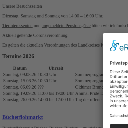
Unsere Besuchszeiten
Dienstag, Samstag und Sonntag von 14:00 – 16:00 Uhr.
Tierinteressenten
und
angemeldete Pensionsgäste
bitten wir telefonis
Aktuell geltende Coronaverordnung
Es gelten die aktuellen Verordnungen des Landkreises Konstanz.
Termine 2026
Datum
Uhrzeit
A
Sonntag, 09.08.26
10:30 Uhr
Sommerprogramm: Informativ
Samstag, 15.08.26
10:30 Uhr
Sommerprogramm: Informativ
Sonntag, 06.09.26
???
Oldtimer Brunch, Hafen Kon
Sonntag, 19.09.26
11:00 bis 19:00 Uhr
Animal Pride Day, Stadtgart
Samstag, 26.09.26
14:00 bis 17:00 Uhr
Tag der offenen Tür im Tier
Bücherflohmarkt