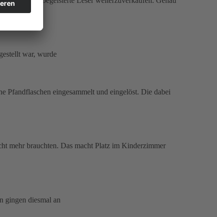
k an andere begeisterte Leser weiterzuverkaufen. Genau
gestellt war, wurde
e Pfandflaschen eingesammelt und eingelöst. Die dabei
icht mehr brauchten. Das macht Platz im Kinderzimmer
en gingen diesmal an