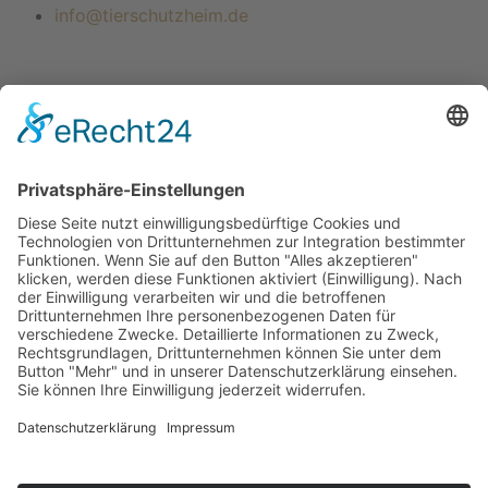
info@tierschutzheim.de
Mitglied im Deutschen Tierschutzbund e.V.
Landestierschutzverband Baden-Württemberg
Findefix das Haustierregister
© 2024 Tierschutzverein Konstanz u. U. e. V.